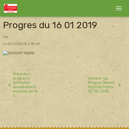
Progres du 16 01 2019
Par
Le 20/01/2019
à 18:44
Précédent :
progres b
Suivant : Le
formation
Progres teleton
encadrement
Hoptital Fiminy
marches du 16
10 /12/ 2018
0...