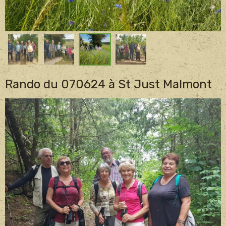
Rando du 070624 à St Just Malmont