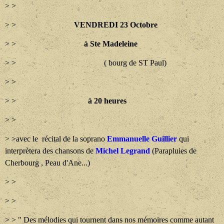
> >
> >
VENDREDI 23 Octobre
> >
à Ste Madeleine
> > ( bourg de ST Paul)
> >
> >
à 20 heures
> >
> >avec le récital de la soprano
Emmanuelle Guillier
qui
interprètera des chansons de
Michel Legrand
(Parapluies de
Cherbourg , Peau d'Ane...)
> >
> >
> > " Des mélodies qui tournent dans nos mémoires comme autant