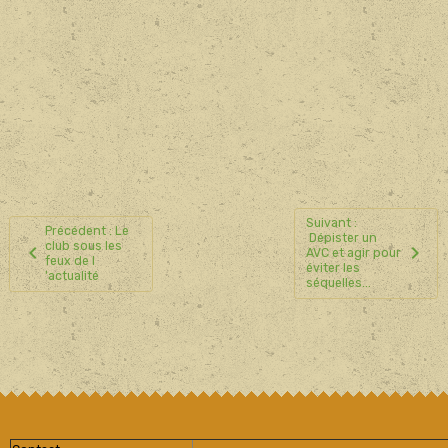
Suivant :
Précédent : Le
Dépister un
club sous les
AVC et agir pour
feux de l
éviter les
'actualité
séquelles...