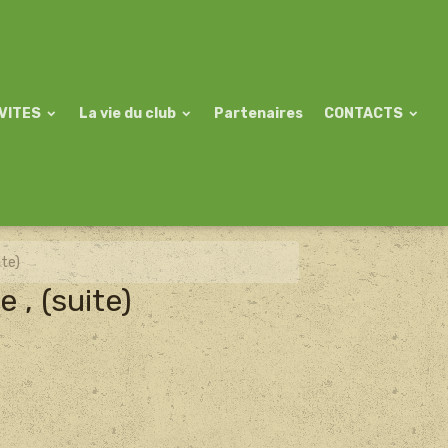
VITES
La vie du club
Partenaires
CONTACTS
ite)
 , (suite)