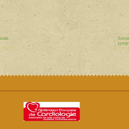
icale
Suivan
symptô