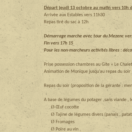
Départ jeudi 13 octobre au matin vers 10h d
Arrivée aux Estables vers 11h30
Repas tiré du sac à 12h
Démarrage marche avec tour du Mezenc ver
Fin vers 17h 15
Pour les non-marcheurs activités libres : déc
Prise possession chambres au Gite « Le Chale
Animation de Monique jusqu’au repas du soir
Repas du soir (proposition de la gérante : me
A base de légumes du potager ,sans viande , 
Ø
Œuf cocotte
Ø
Tajine de légumes divers (panais , pat
Ø
Fromages
Ø
Poire au vin .