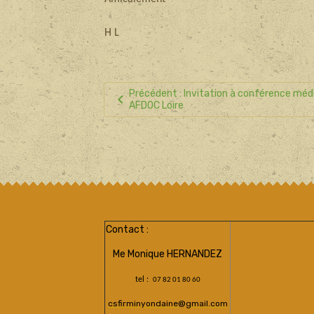
H L
Précédent : Invitation à conférence méd
AFDOC Loire
Contact :
Me Monique HERNANDEZ
tel :
07 82 01 80 60
csfirminyondaine@gmail.com