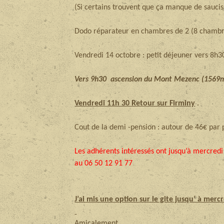
(Si certains trouvent que ça manque de saucis
Dodo réparateur en chambres de 2 (8 chambre
Vendredi 14 octobre : petit déjeuner vers 8h3
Vers 9h30 ascension du Mont Mezenc (1569m 
Vendredi 11h 30 Retour sur Firminy
.
Cout de la demi -pension : autour de 46€ par 
Les adhérents intéressés ont jusqu’à mercred
au 06 50 12 91 77
J’ai mis une option sur le gite jusqu’ à merc
Amicalement