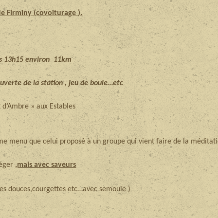
e Firminy (covoiturage ).
s 13h15 environ 11km
ouverte de la station , jeu de boule…etc
t d’Ambre » aux Estables
me menu que celui proposé à un groupe qui vient faire de la méditatio
léger
,mais avec saveurs
ates douces,courgettes etc…avec semoule )