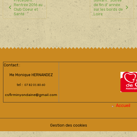
Précédent :
Suivant : Soirée
Rentrée 2016 au
de fin d' année
Club Coeur et
sur les bords de
Santé
Loire
Contact :
Me Monique HERNANDEZ
tel :
07 82 01 80 60
csfirminyondaine@gmail.com
Accueil
Gestion des cookies