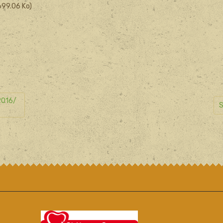
699.06 Ko)
2016/
S