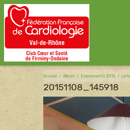
Accueil
Album
Evenements 2015
Lot
20151108_145918