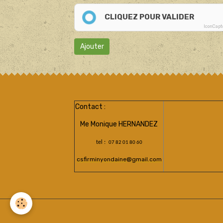
CLIQUEZ POUR VALIDER
IconCap
Ajouter
Contact :
Me Monique HERNANDEZ
tel :
07 82 01 80 60
csfirminyondaine@gmail.com