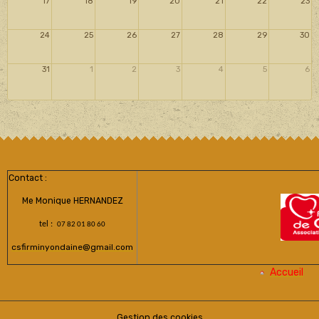
17
18
19
20
21
22
23
24
25
26
27
28
29
30
31
1
2
3
4
5
6
Contact :
Me Monique HERNANDEZ
tel :
07 82 01 80 60
csfirminyondaine@gmail.com
Accueil
Gestion des cookies