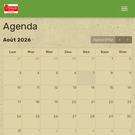
Agenda
Août 2026
Aujourd'hui
Lun
Mar
Mer
Jeu
Ven
Sam
Dim
27
28
29
30
31
1
2
3
4
5
6
7
8
9
10
11
12
13
14
15
16
17
18
19
20
21
22
23
24
25
26
27
28
29
30
31
1
2
3
4
5
6